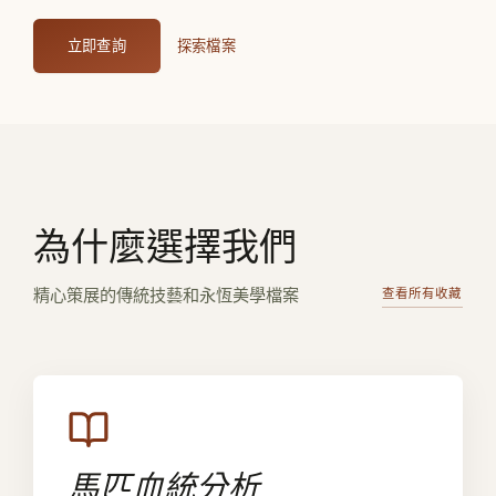
立即查詢
探索檔案
為什麼選擇我們
精心策展的傳統技藝和永恆美學檔案
查看所有收藏
馬匹血統分析