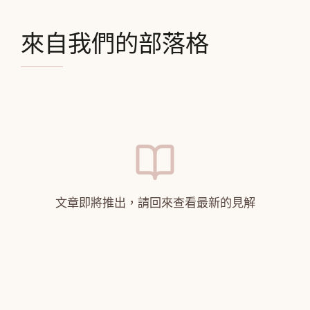
來自我們的部落格
文章即將推出，請回來查看最新的見解