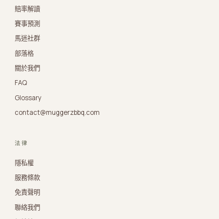
賠率解讀
賽事預測
馬迷社群
部落格
關於我們
FAQ
Glossary
contact@muggerzbbq.com
法律
隱私權
服務條款
免責聲明
聯絡我們