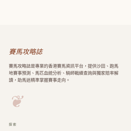
賽馬攻略誌
賽馬攻略誌是專業的香港賽馬資訊平台，提供沙田、跑馬
地賽事預測、馬匹血統分析、騎師戰績查詢與獨家赔率解
讀，助馬迷精準掌握賽事走向。
❦
探索